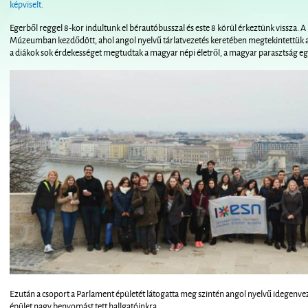
képviselt.
Egerből reggel 8-kor indultunk el bérautóbusszal és este 8 körül érkeztünk vissza.
Múzeumban kezdődött, ahol angol nyelvű tárlatvezetés keretében megtekintettük az
a diákok sok érdekességet megtudtak a magyar népi életről, a magyar parasztság egy
Ezután a csoport a Parlament épületét látogatta meg szintén angol nyelvű idegenve
épület nagy benyomást tett hallgatóinkra.