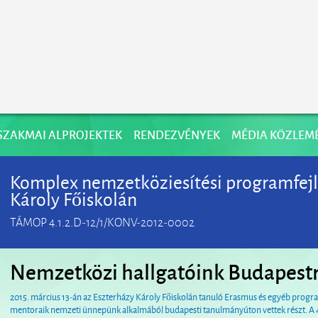
SZAKMAI ALPROJEKTEK
RENDEZVÉNYEK
MÉDIA KÖZLEM
Komplex nemzetköziesí­tési programfejl
Károly Főiskolán
TÁMOP 4.1.2.D-12/1/KONV-2012-0002
Nemzetközi hallgatóink Budapestr
2015. március 13-án az Eszterházy Károly Főiskolán tanuló Erasmus és egyéb progra
mentoraik nemzeti ünnepünk alkalmából budapesti tanulmányúton vettek részt. A 