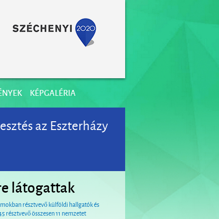
ÉNYEK
KÉPGALÉRIA
esztés az Eszterházy
e látogattak
mokban résztvevő külföldi hallgatók és
45 résztvevő összesen 11 nemzetet