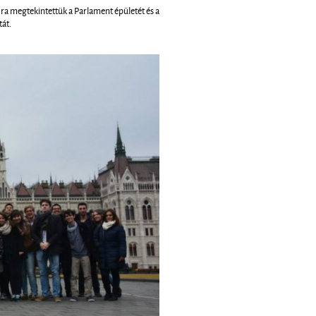
jra megtekintettük a Parlament épületét és a
át.