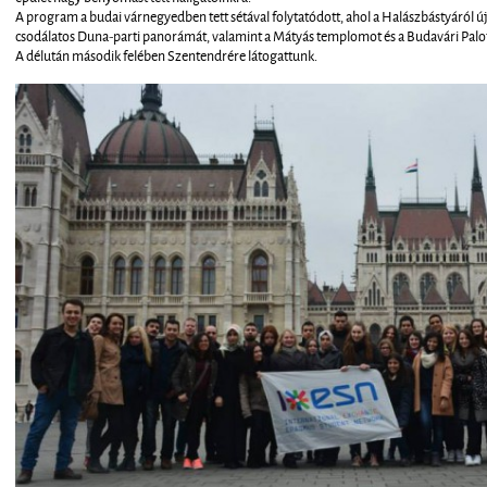
A program a budai várnegyedben tett sétával folytatódott, ahol a Halászbástyáról ú
csodálatos Duna-parti panorámát, valamint a Mátyás templomot és a Budavári Palot
A délután második felében Szentendrére látogattunk.