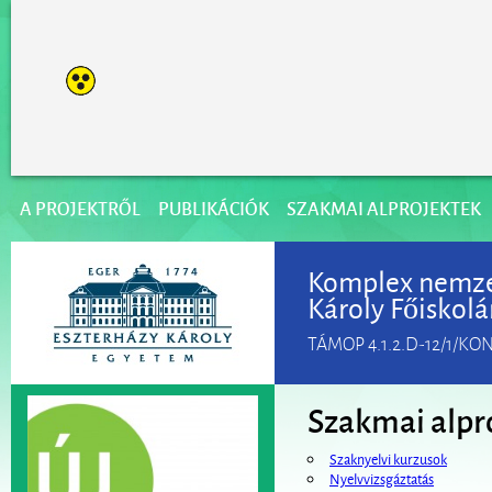
A PROJEKTRŐL
PUBLIKÁCIÓK
SZAKMAI ALPROJEKTEK
Komplex nemzet
Károly Főiskolá
TÁMOP 4.1.2.D-12/1/KO
Szakmai alpr
Szaknyelvi kurzusok
Nyelvvizsgáztatás