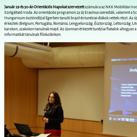
Január 29 és 30-án Orientációs Napokat szervezett
számukra az NKK Mobilitási Irodáj
Szolgáltató Iroda. Az orientációs programon 23 új Erasmus cserediák, valamint a Sc
Hungaricum ösztöndíjjal Egerben tanuló brazil és tunéziai diákok vettek részt. Az 
érkeztek (Belgium, Portugália, Románia, Lengyelország, Észtország, Lettország, Li
karokon, szakokon tanulnak majd. Az újonnan érkezett tunéziai fiatalok-ahogyan a má
informatikát tanulnak főiskolánkon.