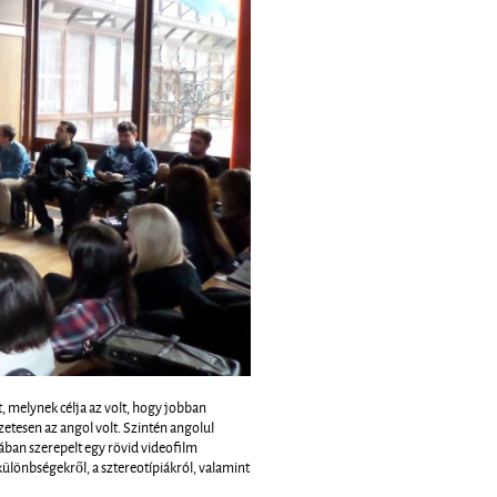
, melynek célja az volt, hogy jobban
etesen az angol volt. Szintén angolul
jában szerepelt egy rövid videofilm
különbségekről, a sztereotípiákról, valamint