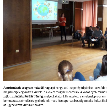
Az orientációs program második napja
jó hangulatú, csapatépítő játékkal kezdődött
megismerjék egymást a külföldi diákok és magyar mentoraik. A közös nyelv termész
zajlott az
interkulturális tréning
, melyet Lakatos Lilla vezetett, s amelynek program
bemutatása, szimulációs gyakorlatok, majd kiscsoportos beszélgetések a kulturális 
az úgynevezett kulturális sokkról.