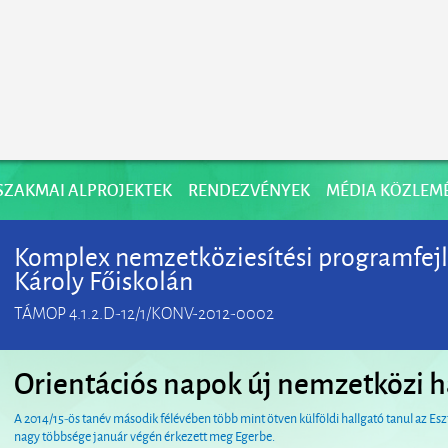
SZAKMAI ALPROJEKTEK
RENDEZVÉNYEK
MÉDIA KÖZLEM
Komplex nemzetköziesí­tési programfejl
Károly Főiskolán
TÁMOP 4.1.2.D-12/1/KONV-2012-0002
Orientációs napok új nemzetközi 
A 2014/15-ös tanév második félévében több mint ötven külföldi hallgató tanul az Esz
nagy többsége január végén érkezett meg Egerbe.