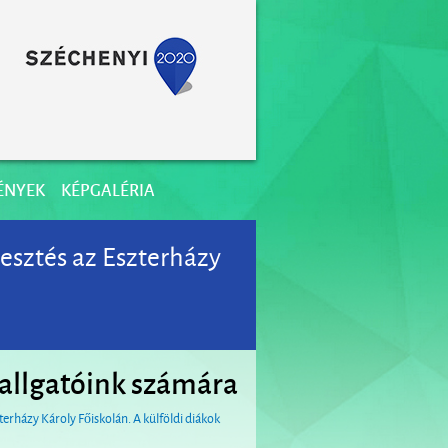
ÉNYEK
KÉPGALÉRIA
esztés az Eszterházy
hallgatóink számára
terházy Károly Főiskolán. A külföldi diákok