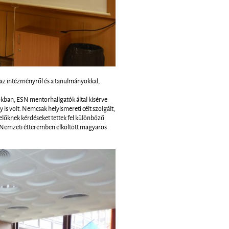
 az intézményről és a tanulmányokkal,
tokban, ESN mentorhallgatók által kísérve
s volt. Nemcsak helyismereti célt szolgált,
kelőknek kérdéseket tettek fel különböző
a Nemzeti étteremben elköltött magyaros