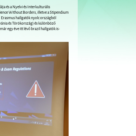
a és a Nyelvi és Interkulturális
ience Without Borders, illetve a Stipendium
új Erasmus hallgatók nyolc országból
tvánia és Törökország) és különböző
r egy éve itt lévő brazil hallgatók is-