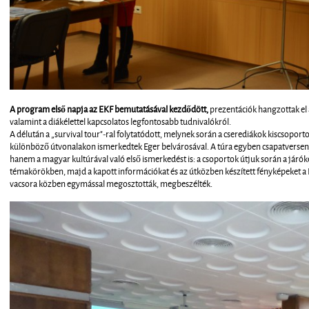
A program első napja az EKF bemutatásával kezdődött,
prezentációk hangzottak el
valamint a diákélettel kapcsolatos legfontosabb tudnivalókról.
A délután a „survival tour"-ral folytatódott, melynek során a cserediákok kiscsopor
különböző útvonalakon ismerkedtek Eger belvárosával. A túra egyben csapatverseny i
hanem a magyar kultúrával való első ismerkedést is: a csoportok útjuk során a járó
témakörökben, majd a kapott információkat és az útközben készített fényképeket 
vacsora közben egymással megosztották, megbeszélték.